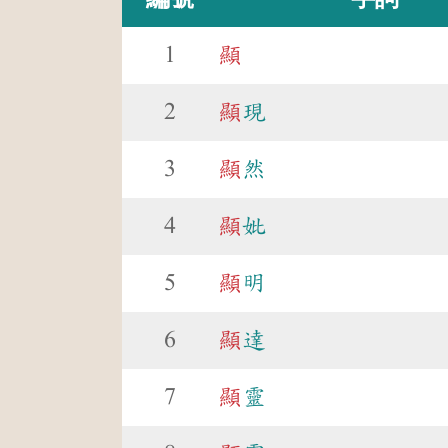
1
顯
2
顯
現
3
顯
然
4
顯
妣
5
顯
明
6
顯
達
7
顯
靈