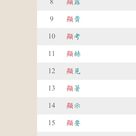
8
顯
露
9
顯
貴
10
顯
考
11
顯
赫
12
顯
見
13
顯
著
14
顯
示
15
顯
要