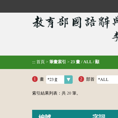
首頁
>
筆畫索引
>
23 畫 / ALL / 顯
:::
畫
部首
索引結果列表：共
20
筆。
編號
字詞