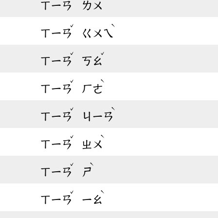
ㄒㄧㄢ
ㄌㄨ
ˇ
ˋ
ㄒㄧㄢ
ㄍㄨㄟ
ˇ
ˇ
ㄒㄧㄢ
ㄎㄠ
ˇ
ˋ
ㄒㄧㄢ
ㄏㄜ
ˇ
ˋ
ㄒㄧㄢ
ㄐㄧㄢ
ˇ
ˋ
ㄒㄧㄢ
ㄓㄨ
ˇ
ˋ
ㄒㄧㄢ
ㄕ
ˇ
ˋ
ㄒㄧㄢ
ㄧㄠ