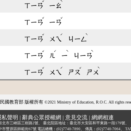
ˇ
ˋ
ㄒㄧㄢ
ㄧㄠ
ˇ
ˇ
ㄒㄧㄢ
ㄧㄢ
ˇ
ˊ
ˋ
ㄒㄧㄢ
ㄨㄟ
ㄐㄧㄥ
ˇ
ˊ
ˋ
ˋ
ㄒㄧㄢ
ㄦ
ㄧ
ㄐㄧㄢ
ˇ
ˊ
ˇ
ˋ
ㄒㄧㄢ
ㄨㄟ
ㄕㄡ
ㄕㄨ
民國教育部 版權所有
©2021 Ministry of Education, R.O.C. All rights res
隱私聲明
|
辭典公眾授權網
|
意見交流
|
網網相連
新北市三峽區三樹路2號、
臺北院區地址：臺北市大安區和平東路一段179號、
中市豐原區師範街67號
電話總機：
(02)7740-7890
、
傳真：(02)7740-7064、
TA