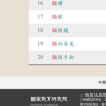
16
顯
耀
17
顯
眼
18
顯
微鏡
19
顯
而易見
20
顯
微手術
中華
:::
個資法及
三峽總院區地址：
臺中院區地址：臺