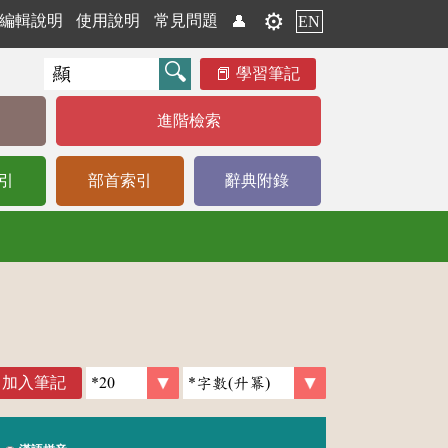
⚙️
編輯說明
使用說明
常見問題
👤
EN
學習筆記
進階檢索
引
部首索引
辭典附錄
加入筆記