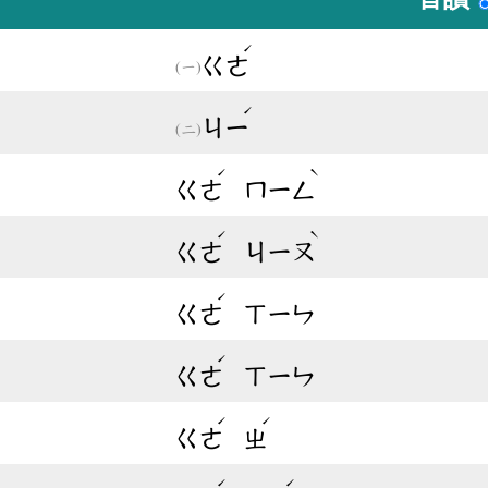
ˊ
ㄍㄜ
ˊ
ㄐㄧ
ˊ
ˋ
ㄍㄜ
ㄇㄧㄥ
ˊ
ˋ
ㄍㄜ
ㄐㄧㄡ
ˊ
ㄍㄜ
ㄒㄧㄣ
ˊ
ㄍㄜ
ㄒㄧㄣ
ˊ
ˊ
ㄍㄜ
ㄓ
ˊ
ˊ