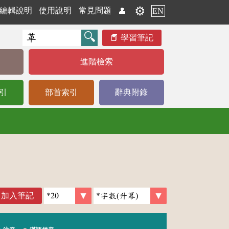
⚙️
編輯說明
使用說明
常見問題
👤
EN
學習筆記
進階檢索
引
部首索引
辭典附錄
加入筆記