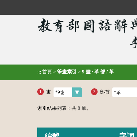
首頁
>
筆畫索引
>
9 畫 / 革 部 / 革
:::
畫
部首
索引結果列表：共
8
筆。
編號
字詞