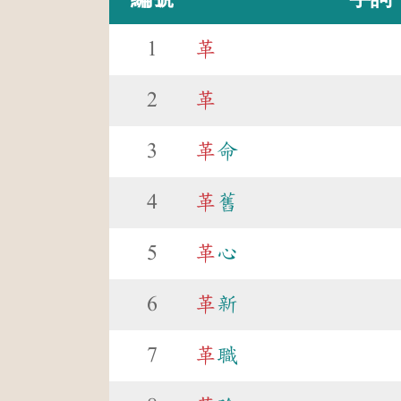
1
革
2
革
3
革
命
4
革
舊
5
革
心
6
革
新
7
革
職