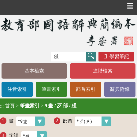
☰
學習筆記
基本檢索
進階檢索
注音索引
筆畫索引
部首索引
辭典附錄
首頁
>
筆畫索引
>
9 畫 / 歹 部 / 殂
:::
畫
部首
字詞