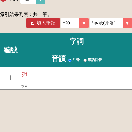
索引結果列表：共
1
筆。
加入筆記
字詞
編號
音讀
注音
漢語拼音
殂
1
ˊ
ㄘㄨ