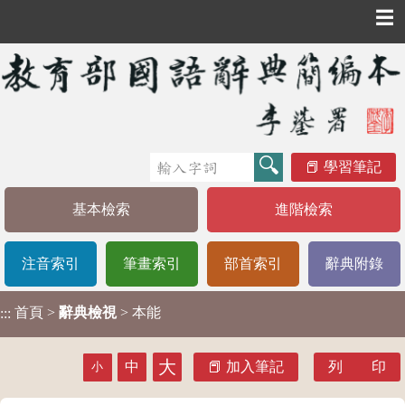
☰
學習筆記
基本檢索
進階檢索
注音索引
筆畫索引
部首索引
辭典附錄
首頁
>
辭典檢視
> 本能
:::
大
中
加入筆記
列 印
小