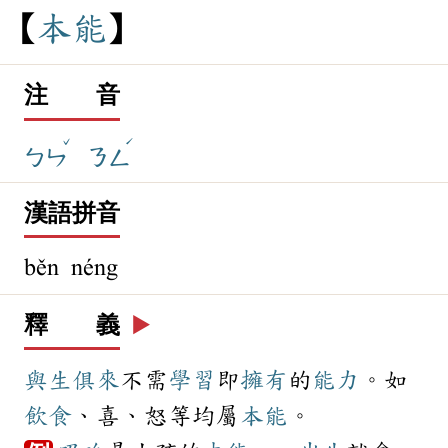
本
能
注 音
ˇ
ˊ
ㄅㄣ
ㄋㄥ
漢語拼音
běn néng
釋 義
▶️
與生俱來
不需
學習
即
擁有
的
能力
。如
飲食
、喜、怒等均屬
本能
。