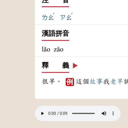
ˇ
ˇ
ㄌㄠ
ㄗㄠ
漢語拼音
lǎo zǎo
釋 義
▶️
很早。
這個
故事
我
老早
例