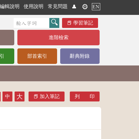
⚙️
編輯說明
使用說明
常見問題
👤
EN
學習筆記
進階檢索
引
部首索引
辭典附錄
大
中
加入筆記
列 印