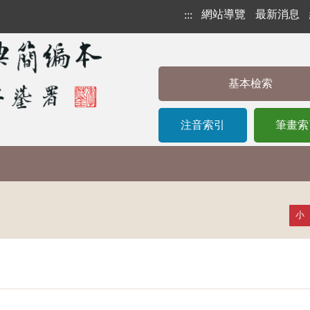
網站導覽
最新消息
:::
基本檢索
注音索引
筆畫索
小