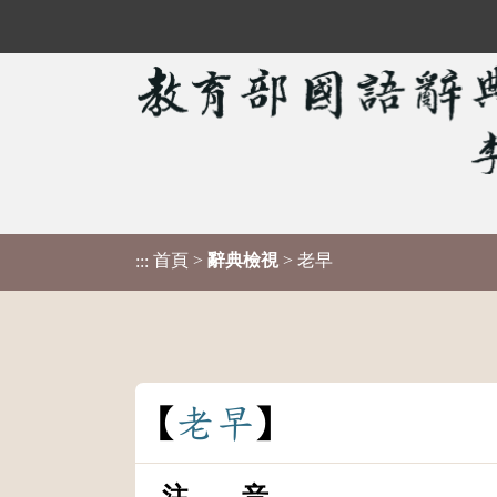
首頁
>
辭典檢視
> 老早
:::
老
早
注 音