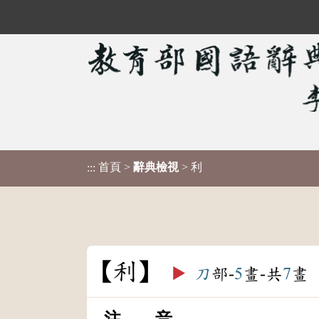
首頁
>
辭典檢視
> 利
:::
利
▶️
刀
部-
5
畫-共
7
畫
注 音