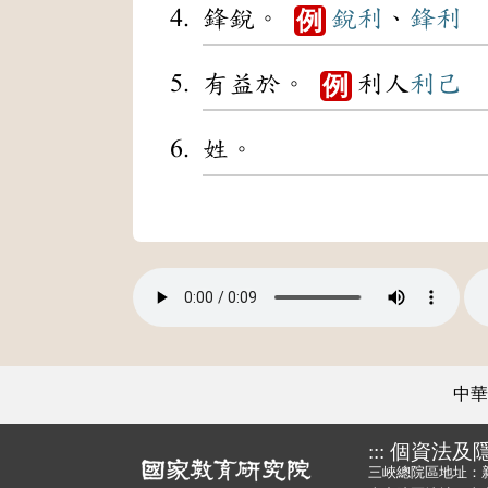
鋒銳。
銳利
、
鋒利
例
有益於。
利人
利己
例
姓。
中華
:::
個資法及
三峽總院區地址：