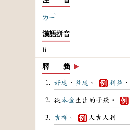
ˋ
ㄌㄧ
漢語拼音
lì
釋 義
▶️
好處
、
益處
。
利益
、
例
從
本金
生出的子錢。
例
吉祥
。
大吉大利
例