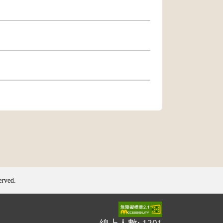
erved.