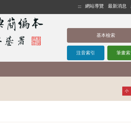
網站導覽
最新消息
:::
基本檢索
注音索引
筆畫索
小