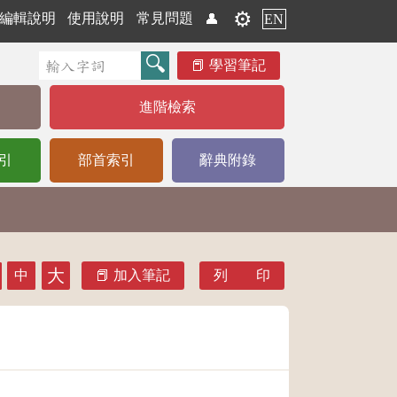
⚙️
編輯說明
使用說明
常見問題
👤
EN
學習筆記
進階檢索
引
部首索引
辭典附錄
大
中
加入筆記
列 印