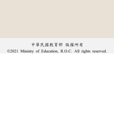
中華民國教育部 版權所有
©2021 Ministry of Education, R.O.C. All rights reserved.
︿
:::
個資法及隱私聲明
|
辭典公眾授權網
|
意見交流
|
網網相連
三峽總院區地址：新北市三峽區三樹路2號、
臺北院區地址：臺北市大安區和平東路一段179號、
回頂端
臺中院區地址：臺中市豐原區師範街67號
電話總機：
(02)7740-7890
、
傳真：(02)7740-7064、