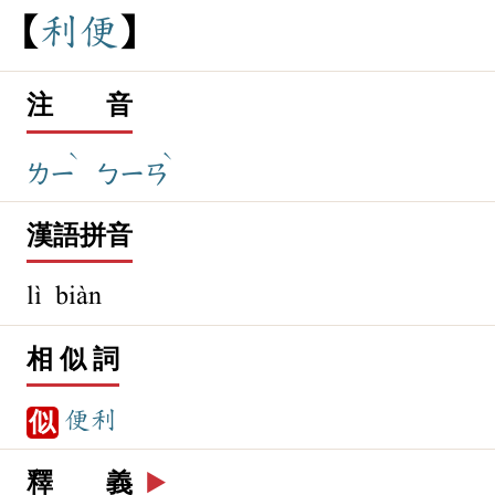
利
便
注 音
ˋ
ˋ
ㄌㄧ
ㄅㄧㄢ
漢語拼音
lì biàn
相 似 詞
便利
似
釋 義
▶️