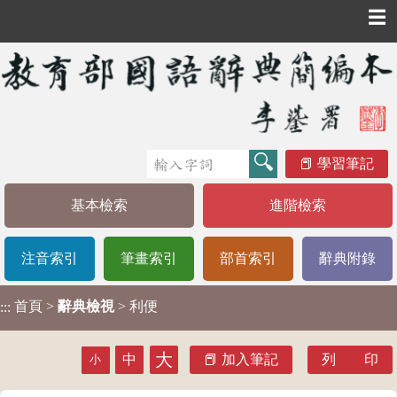
☰
學習筆記
基本檢索
進階檢索
注音索引
筆畫索引
部首索引
辭典附錄
首頁
>
辭典檢視
> 利便
:::
大
中
加入筆記
列 印
小