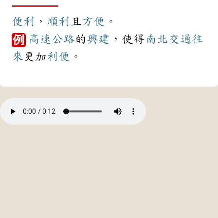
便利
，
順利
且
方便
。
高速公路
的
興建
，使得
南北
交通
往
例
來
更加
利便
。