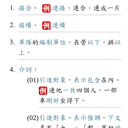
接合
。
連接
、連合、連成一片
例
接續
。
連續
例
軍隊
的
編制
單位
。在營
以下
，排
以
上
。
介詞
：
引進
對象
，
表示
包含
在內。
連他
一共
四個人，一部
例
車
剛好
坐得下。
引進
對象
，
表示
強調
，
下文
多有「也」、「都」等相
呼