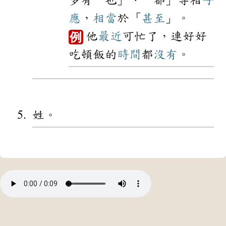
應
，
相當
於「
甚至
」。
他
最近
可忙了，連好好
例
吃頓飯的
時間
都
沒有
。
姓。