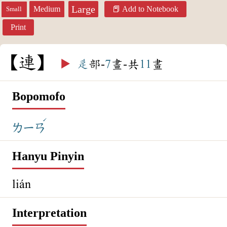
Large
Medium
Add to Notebook
Small
Print
連
▶️
辵
部-
7
畫-共
11
畫
Bopomofo
ˊ
ㄌㄧㄢ
Hanyu Pinyin
lián
Interpretation