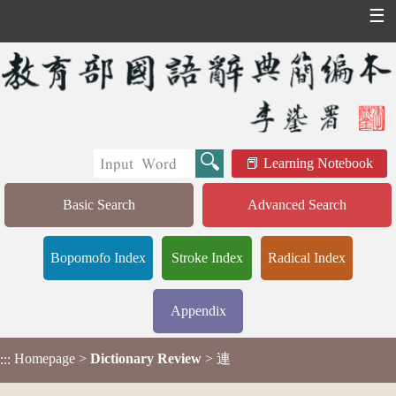
☰
Learning Notebook
Basic Search
Advanced Search
Bopomofo Index
Stroke Index
Radical Index
Appendix
Homepage
>
Dictionary Review
> 連
:::