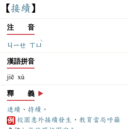
接
續
注 音
ˋ
ㄐㄧㄝ
ㄒㄩ
漢語拼音
jiē xù
釋 義
▶️
連續
、
持續
。
校園
意外
接續
發生
，
教育
當局
呼籲
例