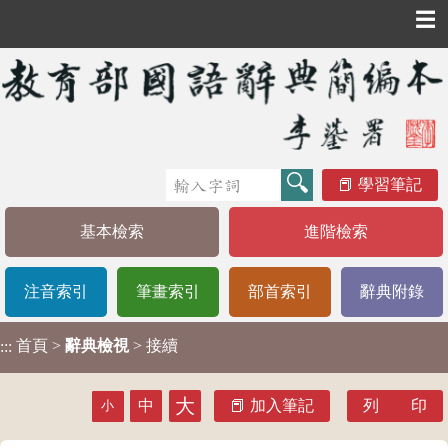
☰
學習筆記
基本檢索
進階檢索
注音索引
筆畫索引
部首索引
辭典附錄
首頁
>
辭典檢視
> 接續
:::
大
中
加入筆記
列 印
小