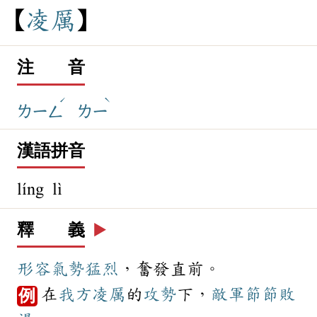
凌
厲
注 音
ˊ
ˋ
ㄌㄧㄥ
ㄌㄧ
漢語拼音
líng lì
釋 義
▶️
形容
氣勢
猛烈
，奮發直前。
在
我方
凌厲
的
攻勢
下，
敵軍
節節敗
例