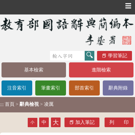
☰
學習筆記
基本檢索
進階檢索
注音索引
筆畫索引
部首索引
辭典附錄
首頁
>
辭典檢視
> 凌厲
:::
大
中
加入筆記
列 印
小