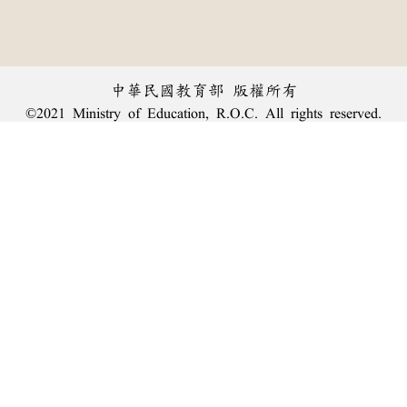
中華民國教育部 版權所有
©2021 Ministry of Education, R.O.C. All rights reserved.
︿
:::
個資法及隱私聲明
|
辭典公眾授權網
|
意見交流
|
網網相連
三峽總院區地址：新北市三峽區三樹路2號、
臺北院區地址：臺北市大安區和平東路一段179號、
回頂端
臺中院區地址：臺中市豐原區師範街67號
電話總機：
(02)7740-7890
、
傳真：(02)7740-7064、
TANet VoIP：9009-7890
線上人數: 2313
累積總人次: 239,989,144