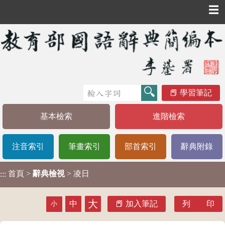
☰
學習筆記
基本檢索
進階檢索
注音索引
筆畫索引
部首索引
辭典附錄
首頁
>
辭典檢視
> 凌日
:::
大
中
加入筆記
列 印
小