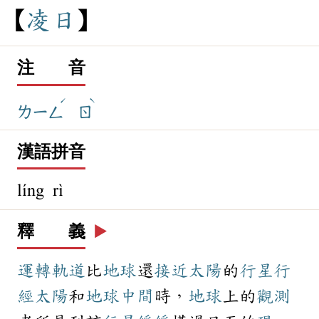
凌
日
注 音
ˊ
ˋ
ㄌㄧㄥ
ㄖ
漢語拼音
líng rì
釋 義
▶️
運轉
軌道
比
地球
還
接近
太陽
的
行星
行
經
太陽
和
地球
中間
時，
地球
上的
觀測