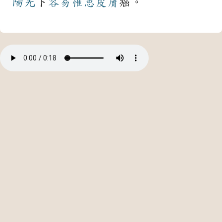
陽光
下
容易
罹患
皮膚
癌。