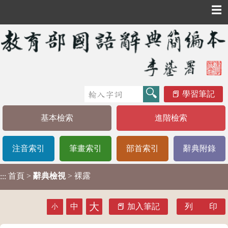
☰
學習筆記
基本檢索
進階檢索
注音索引
筆畫索引
部首索引
辭典附錄
首頁
>
辭典檢視
> 裸露
:::
大
中
加入筆記
列 印
小