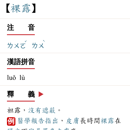
裸
露
注 音
ˇ
ˋ
ㄌㄨㄛ
ㄌㄨ
漢語拼音
luǒ lù
釋 義
▶️
袒露，
沒有
遮蔽
。
醫學
報告
指出
，
皮膚
長時間
裸露
在
例