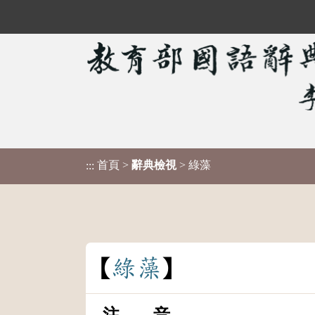
首頁
>
辭典檢視
> 綠藻
:::
綠
藻
注 音