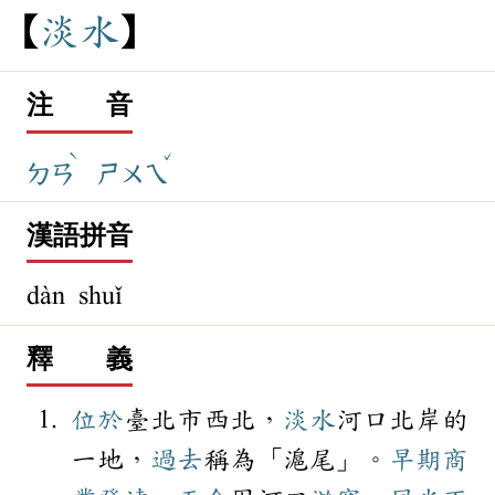
淡
水
注 音
ˋ
ˇ
ㄉㄢ
ㄕㄨㄟ
漢語拼音
dàn shuǐ
釋 義
位於
臺北市西北，
淡水
河口北岸的
一地，
過去
稱為「滬尾」。
早期
商