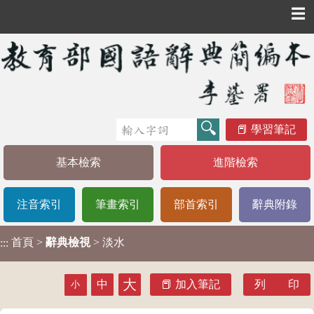
☰
學習筆記
基本檢索
進階檢索
注音索引
筆畫索引
部首索引
辭典附錄
首頁
>
辭典檢視
> 淡水
:::
大
中
加入筆記
列 印
小