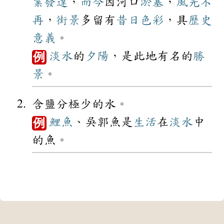
業
發達
，
而今
因河口
淤塞
，
風光
不
再
，
街景
多留有
昔日
色彩
，具
歷史
意義
。
淡水
的
夕陽
，是此地有名的
勝
例
景
。
含鹽分極少的水。
鯉魚
、吳郭魚是
生活
在
淡水
中
例
的魚。