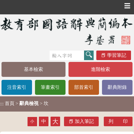
☰
學習筆記
基本檢索
進階檢索
注音索引
筆畫索引
部首索引
辭典附錄
首頁
>
辭典檢視
> 坎
:::
大
中
加入筆記
列 印
小