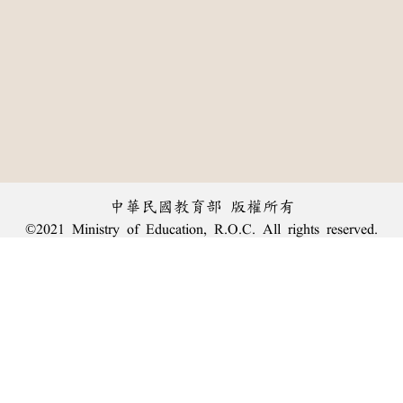
中華民國教育部 版權所有
©2021 Ministry of Education, R.O.C. All rights reserved.
︿
:::
個資法及隱私聲明
|
辭典公眾授權網
|
意見交流
|
網網相連
三峽總院區地址：新北市三峽區三樹路2號、
臺北院區地址：臺北市大安區和平東路一段179號、
回頂端