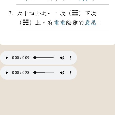
六十四卦之一。坎（☵）下坎
（☵）上。有
重重
險難的
意思
。