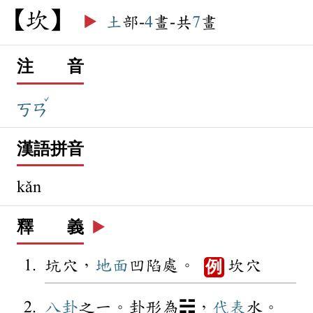
坎
▶️
土
部-
4
畫-共
7
畫
注 音
ˇ
ㄎㄢ
漢語拼音
kǎn
釋 義
▶️
坑穴，
地面
凹陷處。
坎穴
例
八卦
之一。卦形為☵，
代表
水。