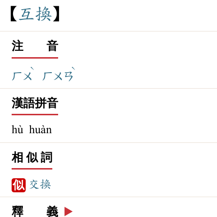
互
換
注 音
ˋ
ˋ
ㄏㄨ
ㄏㄨㄢ
漢語拼音
hù huàn
相 似 詞
交換
似
釋 義
▶️