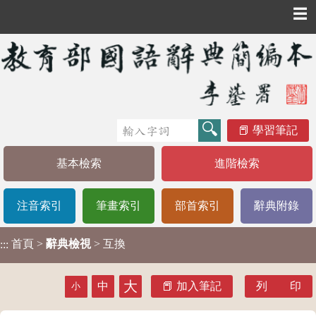
☰
學習筆記
基本檢索
進階檢索
注音索引
筆畫索引
部首索引
辭典附錄
首頁
>
辭典檢視
> 互換
:::
大
中
加入筆記
列 印
小