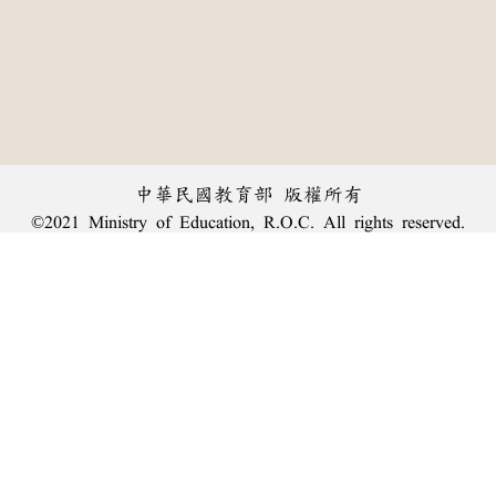
中華民國教育部 版權所有
©2021 Ministry of Education, R.O.C. All rights reserved.
︿
:::
個資法及隱私聲明
|
辭典公眾授權網
|
意見交流
|
網網相連
三峽總院區地址：新北市三峽區三樹路2號、
臺北院區地址：臺北市大安區和平東路一段179號、
回頂端
臺中院區地址：臺中市豐原區師範街67號
電話總機：
(02)7740-7890
、
傳真：(02)7740-7064、