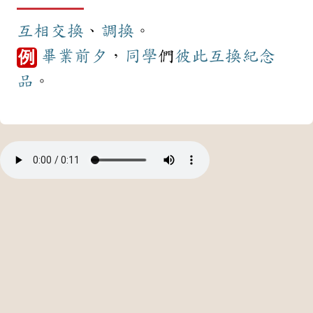
互相
交換
、
調換
。
畢業
前夕
，
同學
們
彼此
互換
紀念
例
品
。