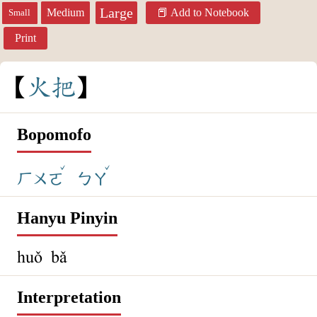
Large
Medium
Add to Notebook
Small
Print
火
把
Bopomofo
ˇ
ˇ
ㄏㄨㄛ
ㄅㄚ
Hanyu Pinyin
huǒ bǎ
Interpretation