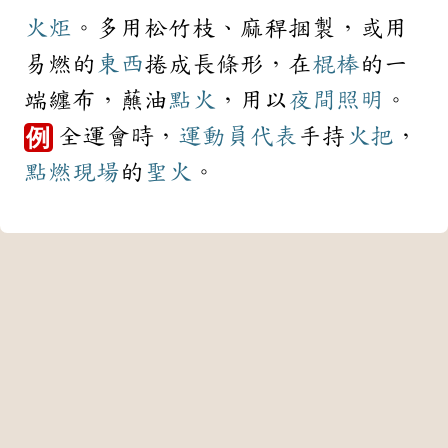
火炬
。多用松竹枝、麻稈捆製，或用
易燃的
東西
捲成長條形，在
棍棒
的一
端纏布，蘸油
點火
，用以
夜間
照明
。
全運會時，
運動員
代表
手持
火把
，
例
點燃
現場
的
聖火
。