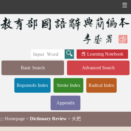
☰
Learning Notebook
Basic Search
Advanced Search
Bopomofo Index
Stroke Index
Radical Index
Appendix
Homepage
>
Dictionary Review
> 火把
:::