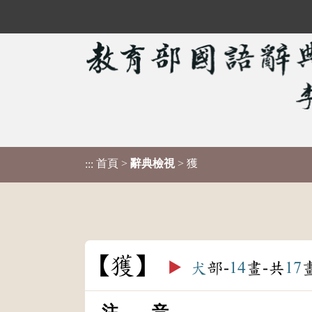
首頁
>
辭典檢視
> 獲
:::
獲
▶️
犬
部-
14
畫-共
17
注 音