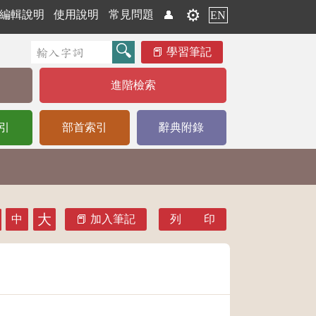
⚙️
編輯說明
使用說明
常見問題
👤
EN
學習筆記
進階檢索
引
部首索引
辭典附錄
大
中
加入筆記
列 印