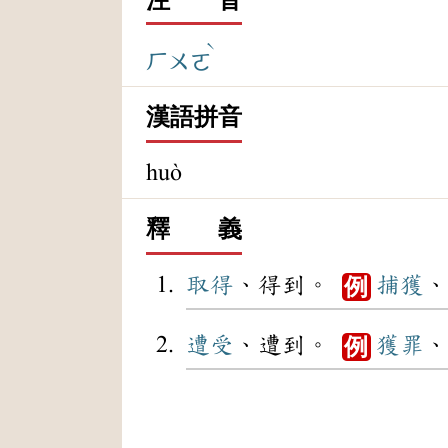
ˋ
ㄏㄨㄛ
漢語拼音
huò
釋 義
取得
、得到。
捕獲
、
例
遭受
、遭到。
獲罪
、
例