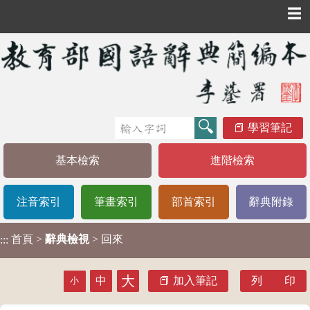
☰
學習筆記
基本檢索
進階檢索
注音索引
筆畫索引
部首索引
辭典附錄
首頁
>
辭典檢視
> 回來
:::
大
中
加入筆記
列 印
小