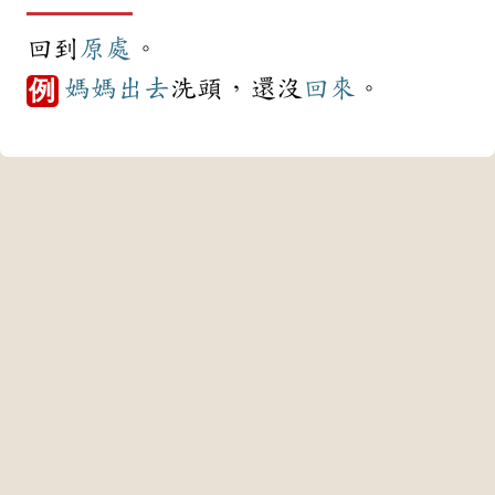
回到
原處
。
媽媽
出去
洗頭，還沒
回來
。
例