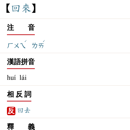
回
來
注 音
ˊ
ˊ
ㄏㄨㄟ
ㄌㄞ
漢語拼音
huí lái
相 反 詞
回去
反
釋 義