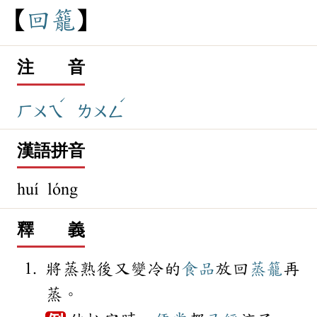
回
籠
注 音
ˊ
ˊ
ㄏㄨㄟ
ㄌㄨㄥ
漢語拼音
huí lóng
釋 義
將蒸熟後又變冷的
食品
放回
蒸籠
再
蒸。