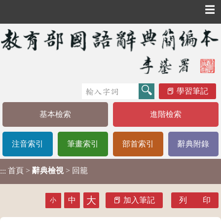
☰
學習筆記
基本檢索
進階檢索
注音索引
筆畫索引
部首索引
辭典附錄
首頁
>
辭典檢視
> 回籠
:::
大
中
加入筆記
列 印
小