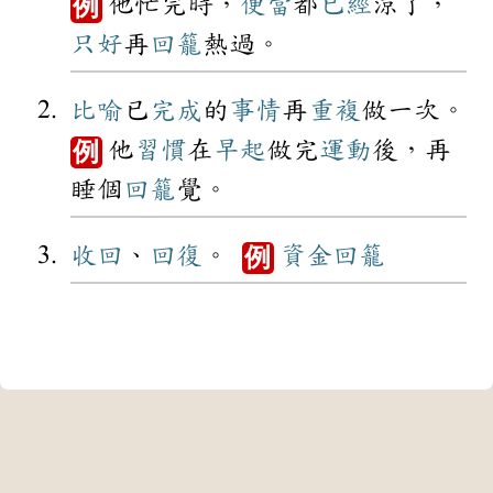
他忙完時，
便當
都
已經
涼了，
例
只好
再
回籠
熱過。
比喻
已
完成
的
事情
再
重複
做一次。
他
習慣
在
早起
做完
運動
後，再
例
睡個
回籠
覺。
收回
、
回復
。
資金
回籠
例