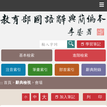
☰
學習筆記
基本檢索
進階檢索
注音索引
筆畫索引
部首索引
辭典附錄
首頁
>
辭典檢視
> 會場
:::
大
中
加入筆記
列 印
小