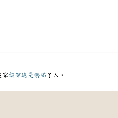
這家
飯館
總是
擠滿
了人。