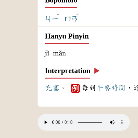
ˇ
ˇ
ㄐㄧ
ㄇㄢ
Hanyu Pinyin
jǐ mǎn
Interpretation
▶️
充塞
。
每到
午餐
時間
，
例