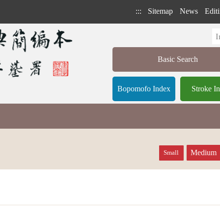
:::
Sitemap
News
Editi
Basic Search
Bopomofo Index
Stroke I
Medium
Small