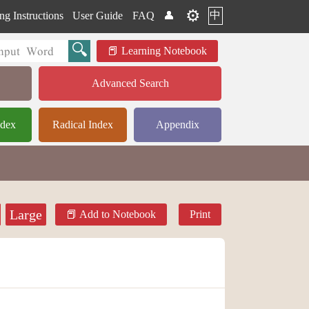
⚙️
中
ng Instructions
User Guide
FAQ
👤
Learning Notebook
Advanced Search
ndex
Radical Index
Appendix
Large
Add to Notebook
Print