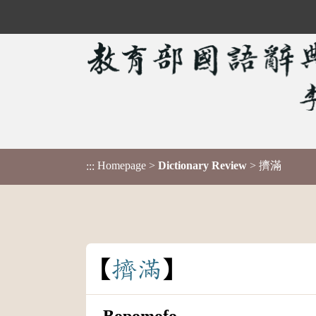
Homepage
>
Dictionary Review
> 擠滿
:::
擠
滿
Bopomofo