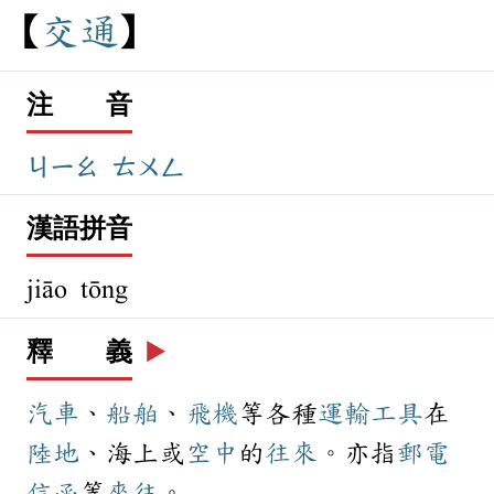
交
通
注 音
ㄐㄧㄠ
ㄊㄨㄥ
漢語拼音
jiāo tōng
釋 義
▶️
汽車
、
船舶
、
飛機
等各種
運輸
工具
在
陸地
、海上或
空中
的
往來
。亦指
郵電
信函
等
來往
。