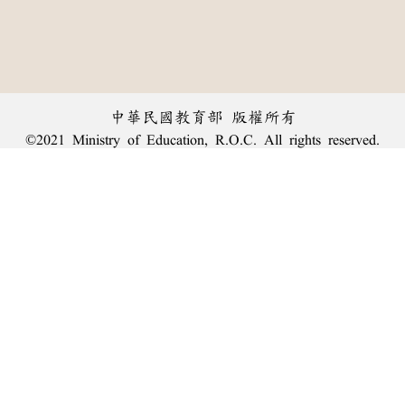
中華民國教育部 版權所有
©2021 Ministry of Education, R.O.C. All rights reserved.
︿
:::
個資法及隱私聲明
|
辭典公眾授權網
|
意見交流
|
網網相連
三峽總院區地址：新北市三峽區三樹路2號、
臺北院區地址：臺北市大安區和平東路一段179號、
回頂端
臺中院區地址：臺中市豐原區師範街67號
電話總機：
(02)7740-7890
、
傳真：(02)7740-7064、
TANet VoIP：9009-7890
線上人數: 1321