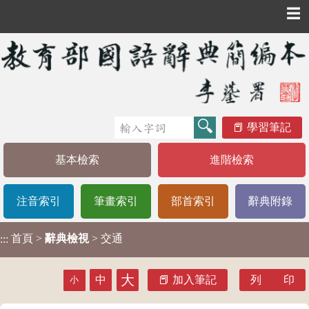
☰
學習筆記
基本檢索
進階檢索
注音索引
筆畫索引
部首索引
辭典附錄
首頁
>
辭典檢視
> 交通
:::
大
中
加入筆記
列 印
小