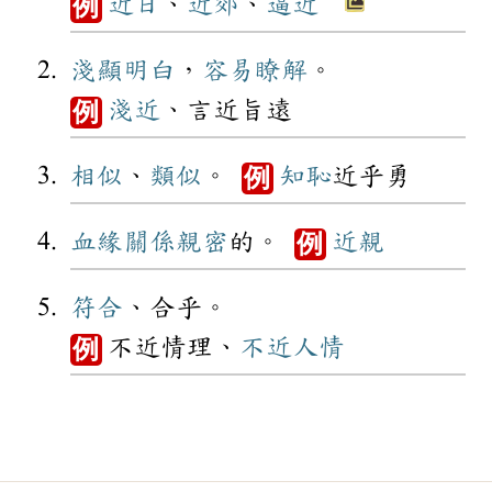
近日
、
近郊
、
逼近
例
淺顯
明白
，
容易
瞭解
。
淺近
、言近旨遠
例
相似
、
類似
。
知恥
近乎勇
例
血緣
關係
親密
的。
近親
例
符合
、合乎。
不近情理、
不近人情
例