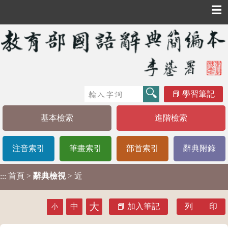
☰
學習筆記
基本檢索
進階檢索
注音索引
筆畫索引
部首索引
辭典附錄
首頁
>
辭典檢視
> 近
:::
大
中
加入筆記
列 印
小