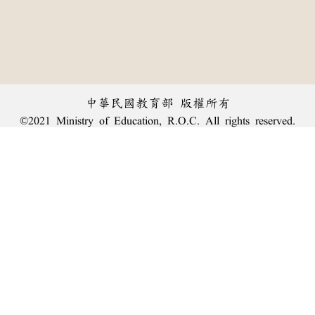
中華民國教育部 版權所有
©2021 Ministry of Education, R.O.C. All rights reserved.
︿
:::
個資法及隱私聲明
|
辭典公眾授權網
|
意見交流
|
網網相連
三峽總院區地址：新北市三峽區三樹路2號、
臺北院區地址：臺北市大安區和平東路一段179號、
回頂端
臺中院區地址：臺中市豐原區師範街67號
電話總機：
(02)7740-7890
、
傳真：(02)7740-7064、
TANet VoIP：9009-7890
線上人數: 2598