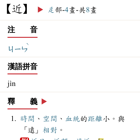
近
▶️
辵
部-
4
畫-共
8
畫
注 音
ˋ
ㄐㄧㄣ
漢語拼音
jìn
釋 義
▶️
時間
、
空間
、
血統
的
距離
小。與
「遠」
相對
。