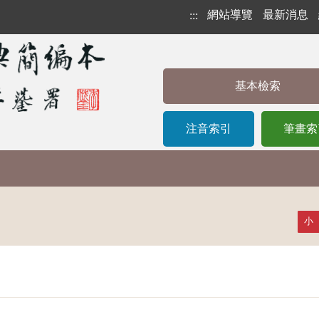
網站導覽
最新消息
:::
基本檢索
注音索引
筆畫索
小