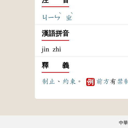
ˋ
ˋ
ㄐㄧㄣ
ㄓ
漢語拼音
jìn zhì
釋 義
制止
、
約束
。
前方
有
禁
例
中華