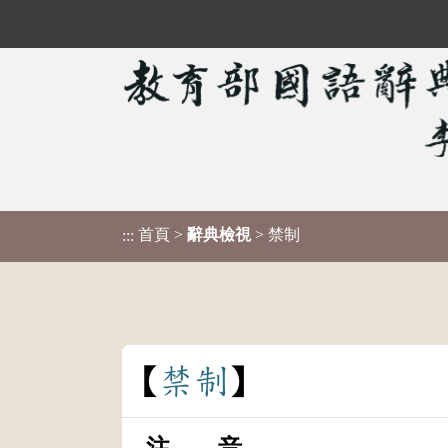
首頁
>
辭典檢視
> 禁制
:::
禁
制
注 音