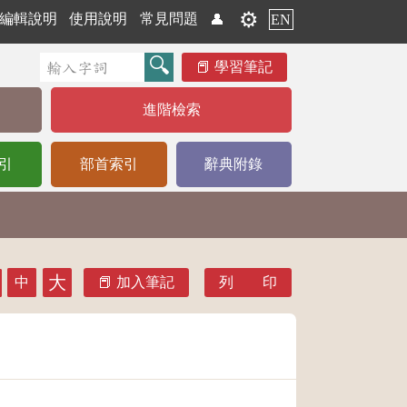
⚙️
編輯說明
使用說明
常見問題
👤
EN
學習筆記
進階檢索
引
部首索引
辭典附錄
大
中
加入筆記
列 印