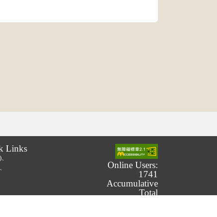
k Links
.)、
Online Users:
.)、
1741
Accumulative
Total
Number of
Users: