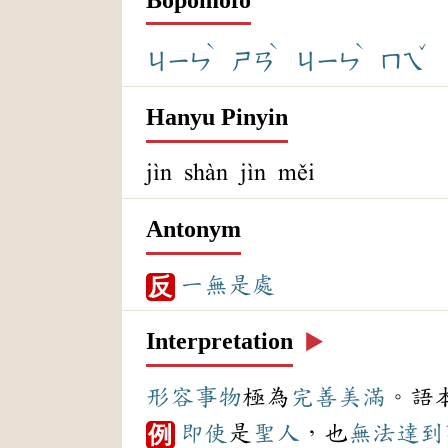
ˋ
ˋ
ˋ
ˇ
ㄐㄧㄣ
ㄕㄢ
ㄐㄧㄣ
ㄇㄟ
Hanyu Pinyin
jìn shàn jìn měi
Antonym
一無是處
反
Interpretation
▶️
形容
事物
極為
完善
美滿
。語
即使
是
聖人
，也
無法
達到
例