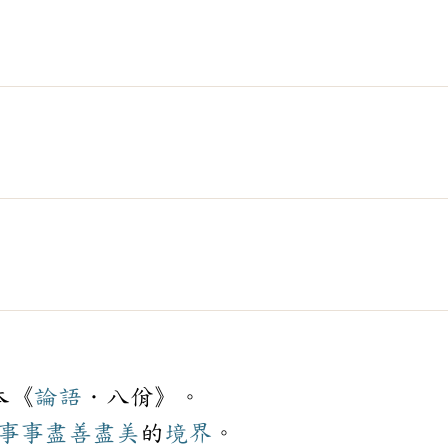
本《
論語
．八佾》。
事事
盡善盡美
的
境界
。