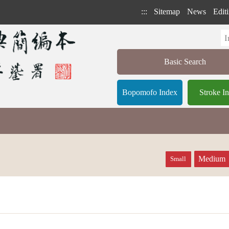
:::
Sitemap
News
Editi
Basic Search
Bopomofo Index
Stroke I
Medium
Small