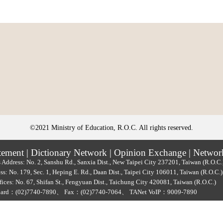
©2021 Ministry of Education, R.O.C. All rights reserved.
tement
|
Dictionary Network
|
Opinion Exchange
|
Networ
 Address: No. 2, Sanshu Rd., Sanxia Dist., New Taipei City 237201, Taiwan (R.O.C
ss: No. 179, Sec. 1, Heping E. Rd., Daan Dist., Taipei City 106011, Taiwan (R.O.C
ices: No. 67, Shifan St., Fengyuan Dist., Taichung City 420081, Taiwan (R.O.C.)
oard：
(02)7740-7890
、
Fax：(02)7740-7064、
TANet VoIP：9009-7890