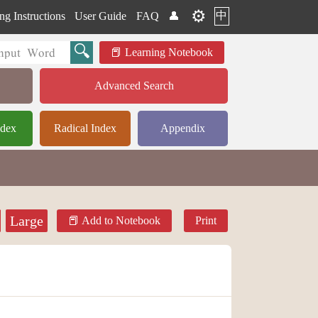
⚙️
中
ng Instructions
User Guide
FAQ
👤
Learning Notebook
Advanced Search
ndex
Radical Index
Appendix
Large
Add to Notebook
Print