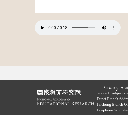
:::
Privacy Sta
Sanxia Headquarters
Taipei Branch Addre
Taichung Branch Off
Telephone Switchb