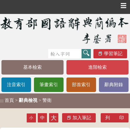
☰
學習筆記
基本檢索
進階檢索
注音索引
筆畫索引
部首索引
辭典附錄
首頁
>
辭典檢視
> 警衛
:::
大
中
加入筆記
列 印
小