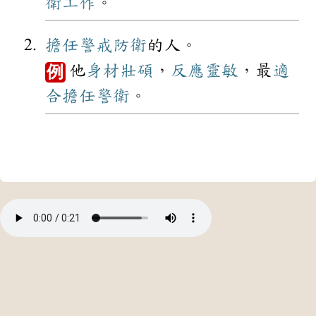
衛
工作
。
擔任
警戒
防衛
的人。
他
身材
壯碩
，
反應
靈敏
，最
適
例
合
擔任
警衛
。