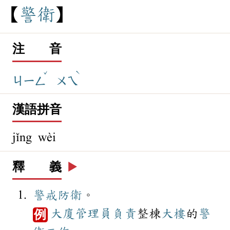
警
衛
注 音
ˇ
ˋ
ㄐㄧㄥ
ㄨㄟ
漢語拼音
jǐng wèi
釋 義
▶️
警戒
防衛
。
大廈
管理員
負責
整棟
大樓
的
警
例