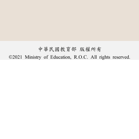
中華民國教育部 版權所有
©2021 Ministry of Education, R.O.C. All rights reserved.
︿
:::
個資法及隱私聲明
|
辭典公眾授權網
|
意見交流
|
網網相連
三峽總院區地址：新北市三峽區三樹路2號、
臺北院區地址：臺北市大安區和平東路一段179號、
回頂端
臺中院區地址：臺中市豐原區師範街67號
電話總機：
(02)7740-7890
、
傳真：(02)7740-7064、
TANet VoIP：9009-7890