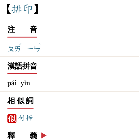
排
印
注 音
ˊ
ˋ
ㄆㄞ
ㄧㄣ
漢語拼音
pái yìn
相 似 詞
付梓
似
釋 義
▶️