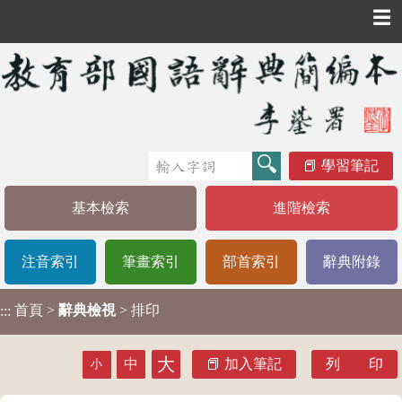
☰
學習筆記
基本檢索
進階檢索
注音索引
筆畫索引
部首索引
辭典附錄
首頁
>
辭典檢視
> 排印
:::
大
中
加入筆記
列 印
小