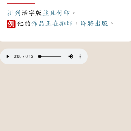
排列
活字版
並且
付印
。
他的
作品
正在
排印
，
即將
出版
。
例