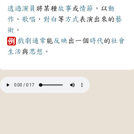
透過
演員
將某種
故事
或
情節
，以
動
作
、
歌唱
、
對白
等
方式
表演出來的
藝
術
。
戲劇
通常
能
反映
出一個
時代
的
社會
例
生活
與
思想
。