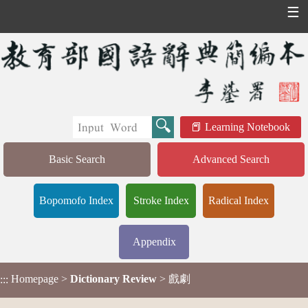
☰
Learning Notebook
Basic Search
Advanced Search
Bopomofo Index
Stroke Index
Radical Index
Appendix
Homepage
>
Dictionary Review
> 戲劇
:::