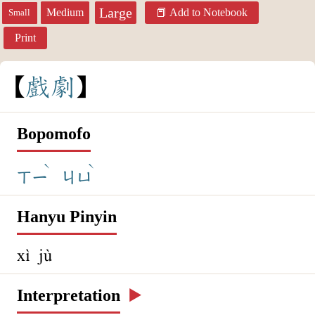
Large
Medium
Add to Notebook
Small
Print
戲
劇
Bopomofo
ˋ
ˋ
ㄒㄧ
ㄐㄩ
Hanyu Pinyin
xì jù
Interpretation
▶️