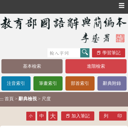
☰
學習筆記
基本檢索
進階檢索
注音索引
筆畫索引
部首索引
辭典附錄
首頁
>
辭典檢視
> 尺度
:::
大
中
加入筆記
列 印
小