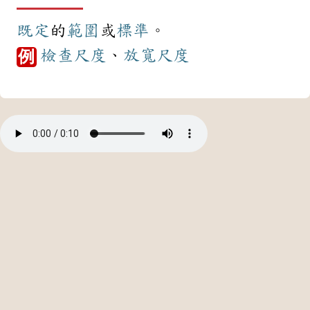
既定
的
範圍
或
標準
。
檢查
尺度
、
放寬
尺度
例