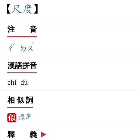
尺
度
注 音
ˇ
ˋ
ㄔ
ㄉㄨ
漢語拼音
chǐ dù
相 似 詞
標準
似
釋 義
▶️