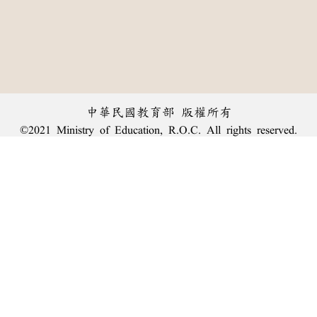
中華民國教育部 版權所有
©2021 Ministry of Education, R.O.C. All rights reserved.
︿
:::
個資法及隱私聲明
|
辭典公眾授權網
|
意見交流
|
網網相連
三峽總院區地址：新北市三峽區三樹路2號、
臺北院區地址：臺北市大安區和平東路一段179號、
回頂端
臺中院區地址：臺中市豐原區師範街67號
電話總機：
(02)7740-7890
、
傳真：(02)7740-7064、
TANet VoIP：9009-7890