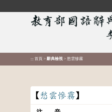
首頁
>
辭典檢視
> 愁雲慘霧
:::
愁
雲
慘
霧
注 音