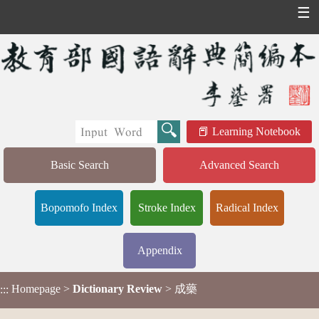
☰
Learning Notebook
Basic Search
Advanced Search
Bopomofo Index
Stroke Index
Radical Index
Appendix
Homepage
>
Dictionary Review
> 成藥
:::