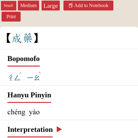
Large
Medium
Add to Notebook
Small
Print
成
藥
Bopomofo
ˊ
ˋ
ㄔㄥ
ㄧㄠ
Hanyu Pinyin
chéng yào
Interpretation
▶️