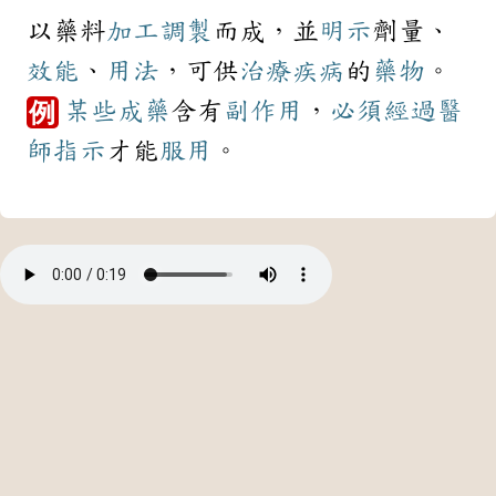
以藥料
加工
調製
而成，並
明示
劑量、
效能
、
用法
，可供
治療
疾病
的
藥物
。
某些
成藥
含有
副作用
，
必須
經過
醫
例
師
指示
才能
服用
。