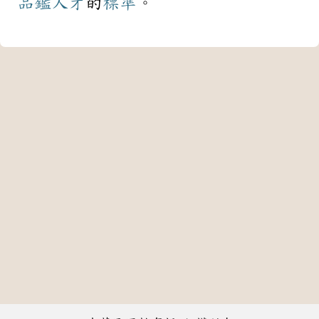
品鑑
人才
的
標準
。