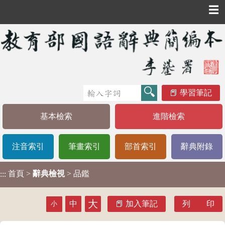
☰
學習筆記
基本檢索
進階檢索
注音索引
筆畫索引
部首索引
辭典附錄
首頁
>
辭典檢視
> 品鑑
:::
大
中
加入筆記
列 印
小