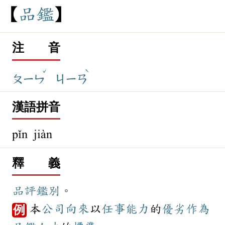
品
鑑
注 音
ˇ
ˋ
ㄆㄧㄣ
ㄐㄧㄢ
漢語拼音
pǐn jiàn
釋 義
品評
鑑別
。
本
公司
向來
以
任事
能力
的
優劣
作為
例