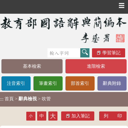
☰
學習筆記
基本檢索
進階檢索
注音索引
筆畫索引
部首索引
辭典附錄
首頁
>
辭典檢視
> 吹管
:::
大
中
加入筆記
列 印
小