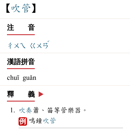
吹
管
注 音
ˇ
ㄔㄨㄟ
ㄍㄨㄢ
漢語拼音
chuī guǎn
釋 義
▶️
吹奏
簫、笛等管樂器。
鳴鐘
吹管
例