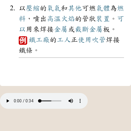
以
壓縮
的
氧氣
和
其他
可燃
氣體
為
燃
料
，噴出
高溫
火焰
的管狀
裝置
。
可
以
用來焊接
金屬
或
截斷
金屬
板。
鐵工廠
的
工人
正
使用
吹管
焊接
例
鐵條。