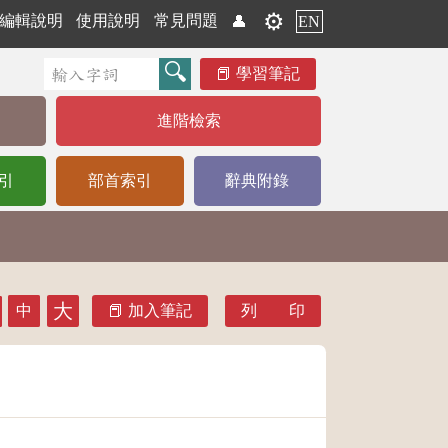
⚙️
編輯說明
使用說明
常見問題
👤
EN
學習筆記
進階檢索
引
部首索引
辭典附錄
大
中
加入筆記
列 印