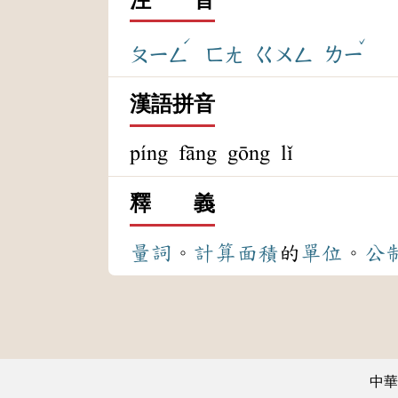
ˊ
ˇ
ㄆㄧㄥ
ㄈㄤ
ㄍㄨㄥ
ㄌㄧ
漢語拼音
píng fāng gōng lǐ
釋 義
量詞
。
計算
面積
的
單位
。
公
中華