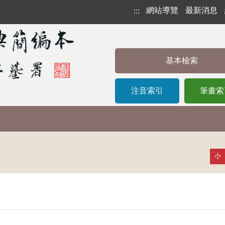
網站導覽
最新消息
:::
基本檢索
注音索引
筆畫索
小