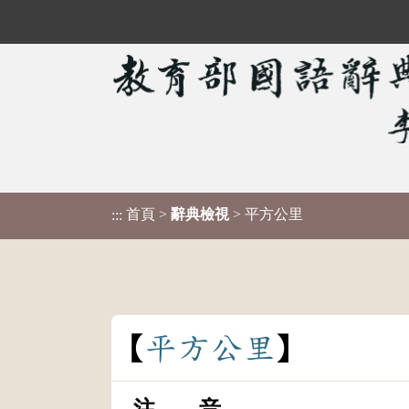
首頁
>
辭典檢視
> 平方公里
:::
平
方
公
里
注 音