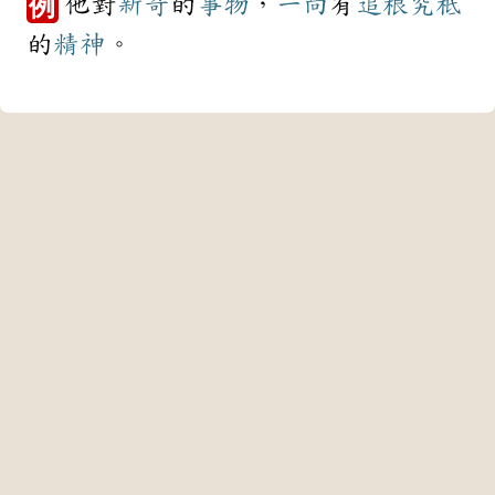
他對
新奇
的
事物
，
一向
有
追根究柢
例
的
精神
。