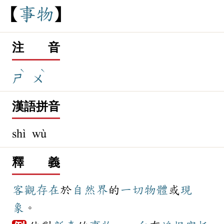
事
物
注 音
ˋ
ˋ
ㄕ
ㄨ
漢語拼音
shì wù
釋 義
客觀
存在
於
自然界
的
一切
物體
或
現
象
。