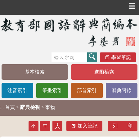
☰
學習筆記
基本檢索
進階檢索
注音索引
筆畫索引
部首索引
辭典附錄
首頁
>
辭典檢視
> 事物
:::
大
中
加入筆記
列 印
小