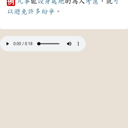
凡事
能
設身處地
的為人
考慮
，就
可
例
以
避免
許多
紛爭
。