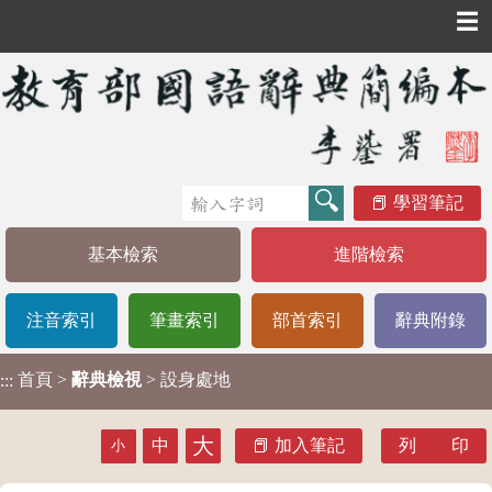
☰
學習筆記
基本檢索
進階檢索
注音索引
筆畫索引
部首索引
辭典附錄
首頁
>
辭典檢視
> 設身處地
:::
大
中
加入筆記
列 印
小