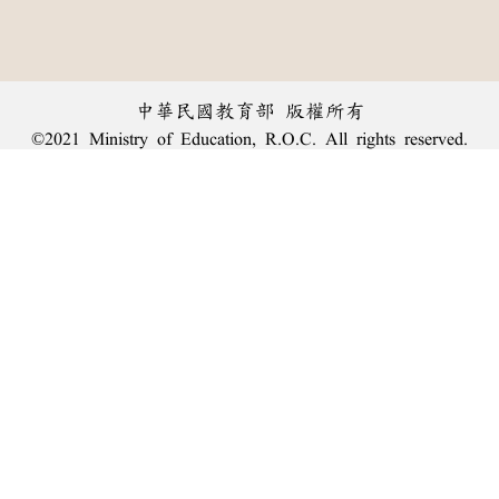
中華民國教育部 版權所有
©2021 Ministry of Education, R.O.C. All rights reserved.
︿
:::
個資法及隱私聲明
|
辭典公眾授權網
|
意見交流
|
網網相連
三峽總院區地址：新北市三峽區三樹路2號、
臺北院區地址：臺北市大安區和平東路一段179號、
回頂端
臺中院區地址：臺中市豐原區師範街67號
電話總機：
(02)7740-7890
、
傳真：(02)7740-7064、
TANet VoIP：9009-7890
線上人數: 2212
累積總人次: 240,068,223