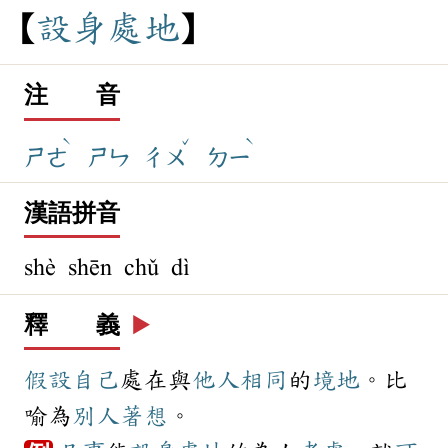
設
身
處
地
注 音
ˋ
ˇ
ˋ
ㄕㄜ
ㄕㄣ
ㄔㄨ
ㄉㄧ
漢語拼音
shè shēn chǔ dì
釋 義
▶️
假設
自己
處在與
他人
相同
的
境地
。比
喻為
別人
著想
。