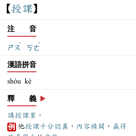
授
課
注 音
ˋ
ˋ
ㄕㄡ
ㄎㄜ
漢語拼音
shòu kè
釋 義
▶️
講授
課業
。
他
授課
十分
認真
，
內容
精闢
，
贏得
例