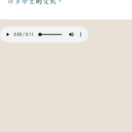
許多
學生
的
愛戴
。