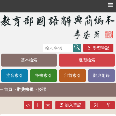
☰
學習筆記
基本檢索
進階檢索
注音索引
筆畫索引
部首索引
辭典附錄
首頁
>
辭典檢視
> 授課
:::
大
中
加入筆記
列 印
小