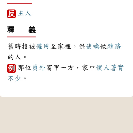
主人
反
釋 義
舊時指被
僱用
至家裡，供
使喚
做
雜務
的人。
那位
員外
富甲一方，家中
僕人
著實
例
不少
。