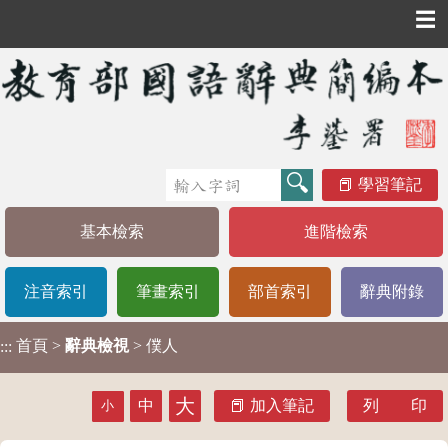
☰
學習筆記
基本檢索
進階檢索
注音索引
筆畫索引
部首索引
辭典附錄
首頁
>
辭典檢視
> 僕人
:::
大
中
加入筆記
列 印
小