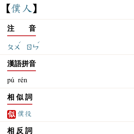
僕
人
注 音
ˊ
ˊ
ㄆㄨ
ㄖㄣ
漢語拼音
pú rén
相 似 詞
僕役
似
相 反 詞