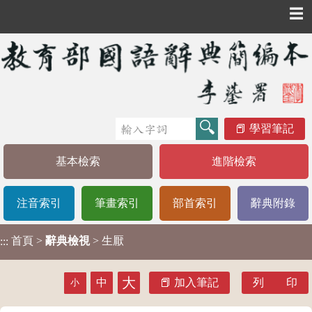
☰
學習筆記
基本檢索
進階檢索
注音索引
筆畫索引
部首索引
辭典附錄
首頁
>
辭典檢視
> 生厭
:::
大
中
加入筆記
列 印
小