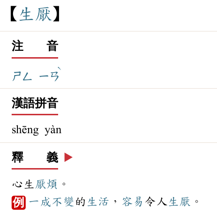
生
厭
注 音
ˋ
ㄕㄥ
ㄧㄢ
漢語拼音
shēng yàn
釋 義
▶️
心生
厭煩
。
一成不變
的
生活
，
容易
令人
生厭
。
例