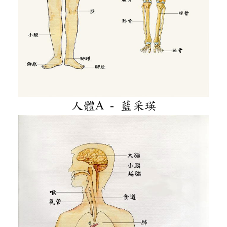
人體A - 藍采瑛