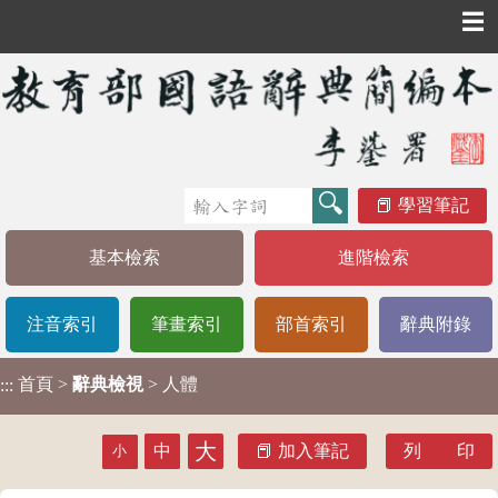
☰
學習筆記
基本檢索
進階檢索
注音索引
筆畫索引
部首索引
辭典附錄
首頁
>
辭典檢視
> 人體
:::
大
中
加入筆記
列 印
小