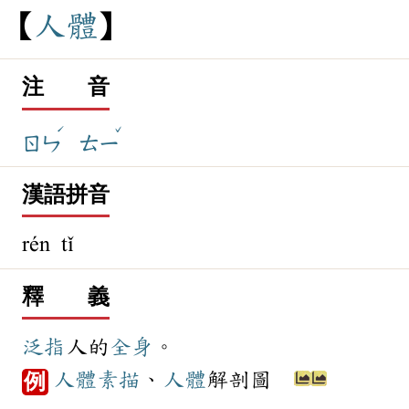
人
體
注 音
ˊ
ˇ
ㄖㄣ
ㄊㄧ
漢語拼音
rén tǐ
釋 義
泛指
人的
全身
。
人體
素描
、
人體
解剖圖
例