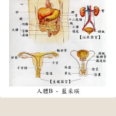
人體B - 藍采瑛