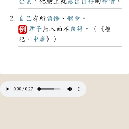
企業
，他臉上就
露出
自得
的
神情
。
自己
有所
領悟
、
體會
。
君子
無入而不
自得
。（《禮
例
記．
中庸
》）