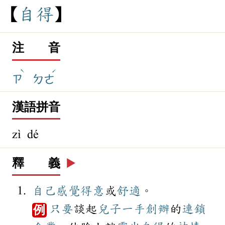
自
得
注 音
ˋ
ˊ
ㄗ
ㄉㄜ
漢語拼音
zì dé
釋 義
▶️
自己
感覺
得意
或
舒適
。
只要
談起
兒子
一手
創辦
的
連鎖
例