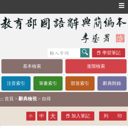
☰
學習筆記
基本檢索
進階檢索
注音索引
筆畫索引
部首索引
辭典附錄
首頁
>
辭典檢視
> 自得
:::
大
中
加入筆記
列 印
小