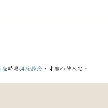
打坐
時要
摒除
雜念
，才能心神入定。