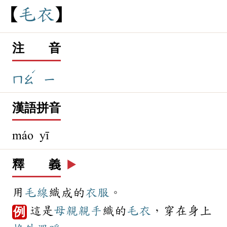
毛
衣
注 音
ˊ
ㄇㄠ
ㄧ
漢語拼音
máo yī
釋 義
▶️
用
毛線
織成的
衣服
。
這是
母親
親手
織的
毛衣
，穿在身上
例