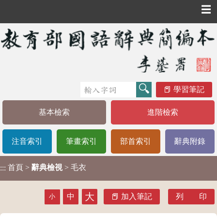
☰
學習筆記
基本檢索
進階檢索
注音索引
筆畫索引
部首索引
辭典附錄
首頁
>
辭典檢視
> 毛衣
:::
大
中
加入筆記
列 印
小