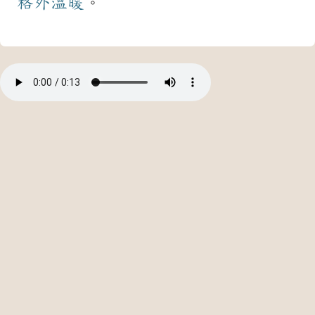
格外
溫暖
。