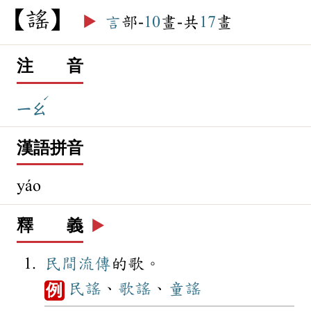
謠
▶️
言
部-
10
畫-共
17
畫
注 音
ˊ
ㄧㄠ
漢語拼音
yáo
釋 義
▶️
民間
流傳
的歌。
民謠
、
歌謠
、
童謠
例