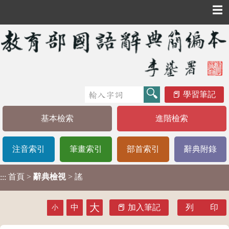
☰
學習筆記
基本檢索
進階檢索
注音索引
筆畫索引
部首索引
辭典附錄
首頁
>
辭典檢視
> 謠
:::
大
中
加入筆記
列 印
小