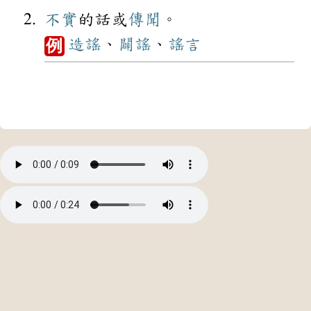
不實
的話或
傳聞
。
造謠
、
闢謠
、
謠言
例