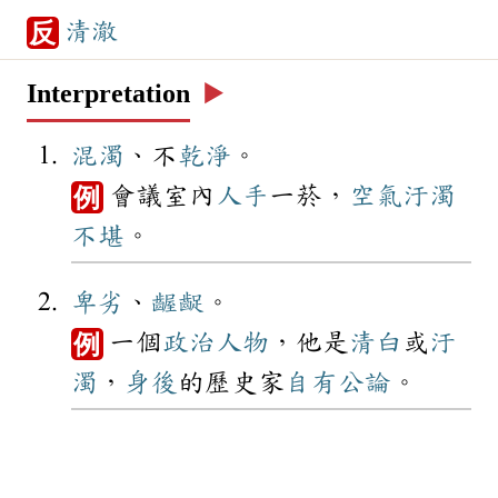
清澈
反
Interpretation
▶️
混濁
、不
乾淨
。
會議室內
人手
一菸，
空氣
汙濁
例
不堪
。
卑劣
、
齷齪
。
一個
政治
人物
，他是
清白
或
汙
例
濁
，
身後
的歷史家
自有
公論
。