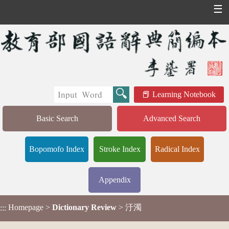
☰
Learning Notebook
Basic Search
Advanced Search
Bopomofo Index
Stroke Index
Radical Index
Appendix
Homepage
>
Dictionary Review
> 汙濁
:::