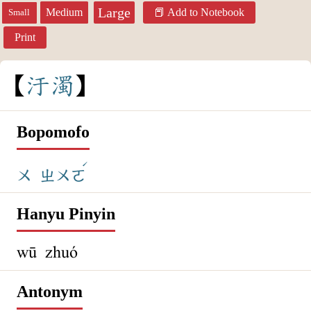
Large
Medium
Add to Notebook
Small
Print
汙
濁
Bopomofo
ˊ
ㄨ
ㄓㄨㄛ
Hanyu Pinyin
wū zhuó
Antonym