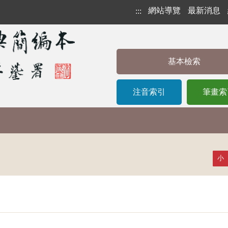
網站導覽
最新消息
:::
基本檢索
注音索引
筆畫索
小