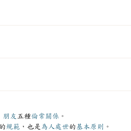
、
朋友
五種
倫常
關係
。
的
規範
，也是
為人
處世
的
基本
原則
。