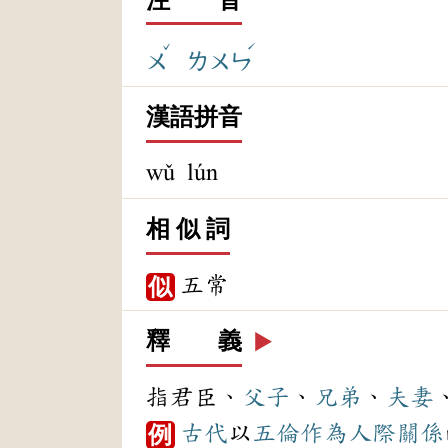
ˇ
ˊ
ㄨ
ㄌㄨㄣ
漢語拼音
wǔ lún
相 似 詞
五常
似
釋 義
▶️
指君臣、
父子
、
兄弟
、
夫妻
古代
以
五倫
作為
人際關係
例