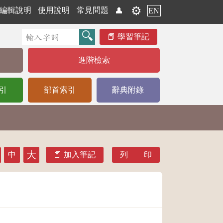
⚙️
編輯說明
使用說明
常見問題
👤
EN
學習筆記
進階檢索
引
部首索引
辭典附錄
大
中
加入筆記
列 印