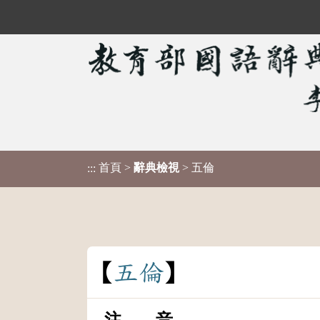
首頁
>
辭典檢視
> 五倫
:::
五
倫
注 音