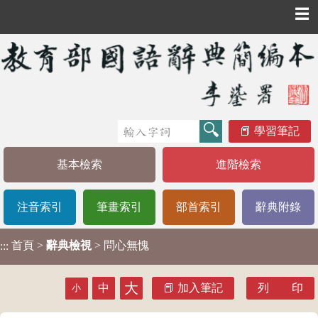
☰
學習筆記
基本檢索
進階檢索
注音索引
筆畫索引
部首索引
辭典附錄
首頁
>
辭典檢視
> 問心無愧
:::
大
中
加入筆記
列 印
小