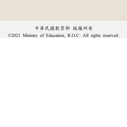
中華民國教育部 版權所有
©2021 Ministry of Education, R.O.C. All rights reserved.
︿
:::
個資法及隱私聲明
|
辭典公眾授權網
|
意見交流
|
網網相連
三峽總院區地址：新北市三峽區三樹路2號、
臺北院區地址：臺北市大安區和平東路一段179號、
回頂端
臺中院區地址：臺中市豐原區師範街67號
電話總機：
(02)7740-7890
、
傳真：(02)7740-7064、
TANet VoIP：9009-7890
線上人數: 1852
累積總人次: 240,082,239