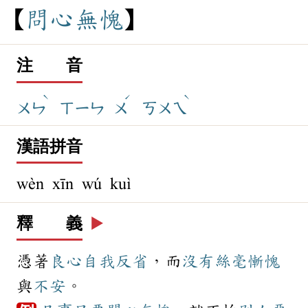
問
心
無
愧
注 音
ˋ
ˊ
ˋ
ㄨㄣ
ㄒㄧㄣ
ㄨ
ㄎㄨㄟ
漢語拼音
wèn xīn wú kuì
釋 義
▶️
憑著
良心
自我反省
，而
沒有
絲毫
慚愧
與
不安
。