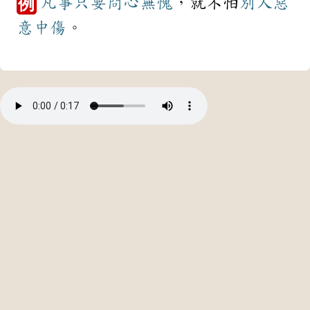
凡事
只要
問心無愧
，就不怕
別人
惡
例
意
中傷
。