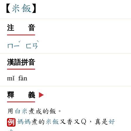
米
飯
注 音
ˇ
ˋ
ㄇㄧ
ㄈㄢ
漢語拼音
mǐ fàn
釋 義
▶️
用
白米
煮成的飯。
媽媽
煮的
米飯
又香又Ｑ，真是
好
例