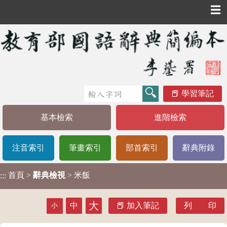
☰
學習筆記
基本檢索
進階檢索
注音索引
筆畫索引
部首索引
辭典附錄
首頁
>
辭典檢視
> 米飯
:::
大
中
加入筆記
列 印
小