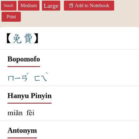
Large
Medium
Add to Notebook
Small
Print
免
費
Bopomofo
ˇ
ˋ
ㄇㄧㄢ
ㄈㄟ
Hanyu Pinyin
miǎn fèi
Antonym