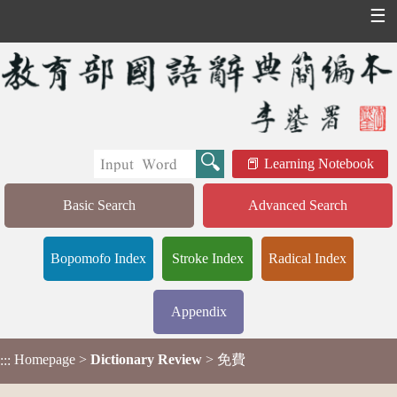
☰
Learning Notebook
Basic Search
Advanced Search
Bopomofo Index
Stroke Index
Radical Index
Appendix
Homepage
>
Dictionary Review
> 免費
:::