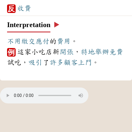
收費
反
Interpretation
▶️
不用
繳交
應付
的
費用
。
這家小吃店新
開張
，
特地
舉辦
免費
例
試吃，
吸引
了
許多
顧客
上門
。